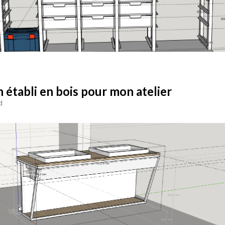
 établi en bois pour mon atelier
d